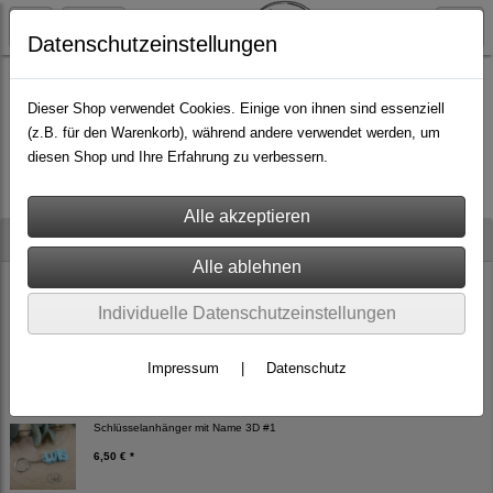
Datenschutzeinstellungen
Dieser Shop verwendet Cookies. Einige von ihnen sind essenziell
(z.B. für den Warenkorb), während andere verwendet werden, um
Es wurden leider keine Produkte gefunden.
diesen Shop und Ihre Erfahrung zu verbessern.
Neu im Shop
Häkelkurs Tasche Mila Mutter-Sohn
Individuelle Datenschutzeinstellungen
72,00 € *
Impressum
|
Datenschutz
Schlüsselanhänger mit Name 3D #1
6,50 € *