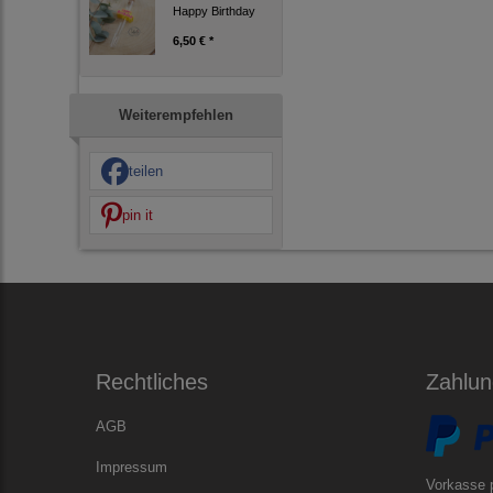
Happy Birthday
6,50 € *
Weiterempfehlen
teilen
pin it
Rechtliches
Zahlun
AGB
Impressum
Vorkasse 