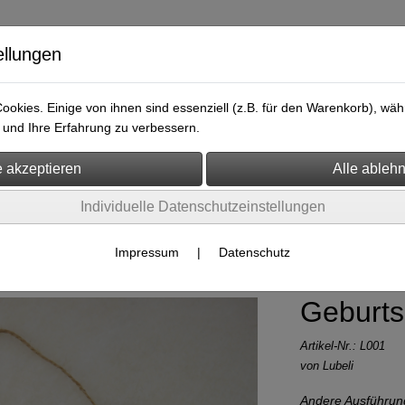
ellungen
okies. Einige von ihnen sind essenziell (z.B. für den Warenkorb), w
und Ihre Erfahrung zu verbessern.
ersicht
Kontakt
Individuelle Datenschutzeinstellungen
Impressum
|
Datenschutz
Geburtss
Artikel-Nr.:
L001
von Lubeli
Andere Ausführun