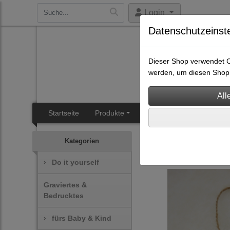
Login
Datenschutzeinst
Dieser Shop verwendet Co
werden, um diesen Shop 
Startseite
Produkte
SB-Heisal
Angebotsüb
Graviertes & Bedrucktes
Kategorien
›
Do it yourself
Graviertes &
Bedrucktes
›
fürs Baby & Kind