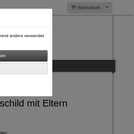
Warenkorb -
ährend andere verwendet
child mit Eltern
gen: