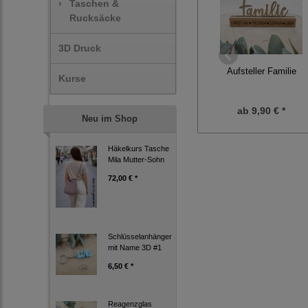
›
Taschen &
Rucksäcke
3D Druck
Aufsteller Familie
Kurse
ab
9,90 € *
Neu im Shop
Häkelkurs Tasche
Mila Mutter-Sohn
72,00 € *
Schlüsselanhänger
mit Name 3D #1
6,50 € *
Reagenzglas