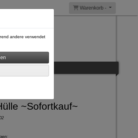
Warenkorb -
ährend andere verwendet
Hülle ~Sofortkauf~
02
gen: