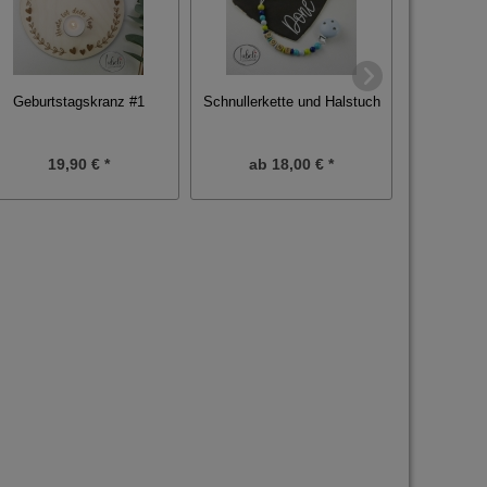
Spielkarte
Geburtstagskranz #1
Schnullerkette und Halstuch
du
19,90 € *
ab
18,00 € *
9