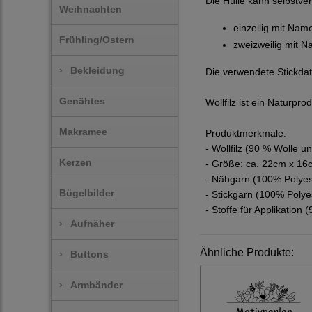
Die Hülle kann selbstver
Weihnachten
einzeilig mit Nam
Frühling/Ostern
zweizweilig mit 
›
Bekleidung
Die verwendete Stickdate
Genähtes
Wollfilz ist ein Naturpr
Makramee
Produktmerkmale:
- Wollfilz (90 % Wolle u
Kerzen
- Größe: ca. 22cm x 16
- Nähgarn (100% Polyes
Bügelbilder
- Stickgarn (100% Polye
- Stoffe für Applikatio
›
Aufnäher
Ähnliche Produkte:
›
Buttons
›
Armbänder