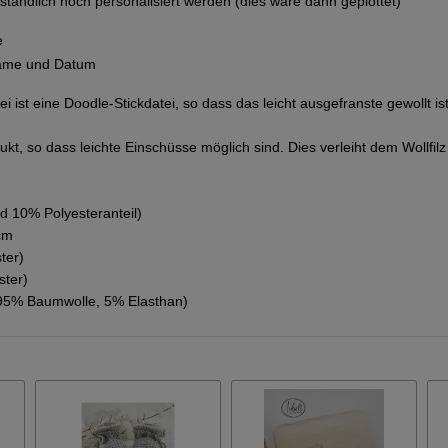
ständlich noch personalisiert werden (dies wäre dann geplottet)
e
Name und Datum
i ist eine Doodle-Stickdatei, so dass das leicht ausgefranste gewollt i
odukt, so dass leichte Einschüsse möglich sind. Dies verleiht dem Wollf
nd 10% Polyesteranteil)
cm
ter)
ster)
n (95% Baumwolle, 5% Elasthan)