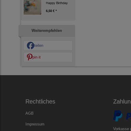
Happy Birthday
6,50 € *
Weiterempfehlen
teilen
pin it
Rechtliches
Zahlun
AGB
Impressum
Vorkasse 