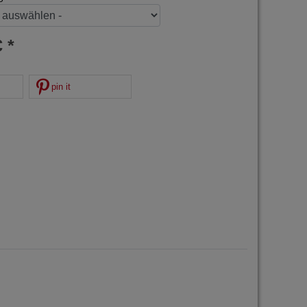
 *
pin it