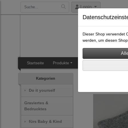
Login
Datenschutzeinst
Dieser Shop verwendet Co
werden, um diesen Shop 
Startseite
Produkte
SB-Heisal
Angebotsüb
Genähtes
Kategorien
›
Do it yourself
Graviertes &
Bedrucktes
›
fürs Baby & Kind