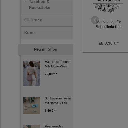
›
Taschen &
Rucksäcke
3D Druck
Motivperlen für
Schnullerketten
Kurse
ab
0,90 € *
Neu im Shop
Häkelkurs Tasche
Mila Mutter-Sohn
72,00 € *
Schlüsselanhänger
mit Name 3D #1
6,50 € *
Reagenzglas