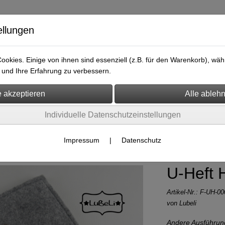
ellungen
okies. Einige von ihnen sind essenziell (z.B. für den Warenkorb), w
und Ihre Erfahrung zu verbessern.
ersicht
Kontakt
Individuelle Datenschutzeinstellungen
Impressum
|
Datenschutz
U-Heft 
Artikel-Nr.:
F-UH-00
von Lubeli
Andere Ausführun