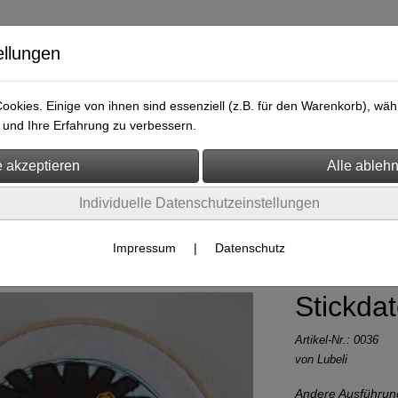
ellungen
okies. Einige von ihnen sind essenziell (z.B. für den Warenkorb), w
und Ihre Erfahrung zu verbessern.
ersicht
Kontakt
Individuelle Datenschutzeinstellungen
eien
Doodle
Impressum
|
Datenschutz
Stickda
Artikel-Nr.:
0036
von Lubeli
Andere Ausführun