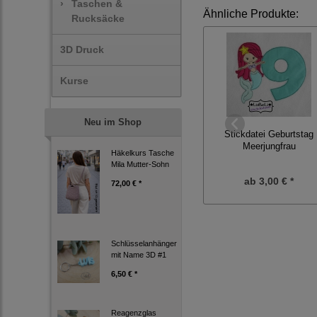
›
Taschen &
Ähnliche Produkte:
Rucksäcke
3D Druck
Kurse
Neu im Shop
Stickdatei Geburtstag
Meerjungfrau
Häkelkurs Tasche
Mila Mutter-Sohn
ab
3,00 € *
72,00 € *
Schlüsselanhänger
mit Name 3D #1
6,50 € *
Reagenzglas