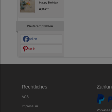
Happy Birthday
6,50 € *
Weiterempfehlen
teilen
pin it
Rechtliches
Zahlun
AGB
Impressum
Vorkasse 