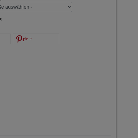
*
pin it