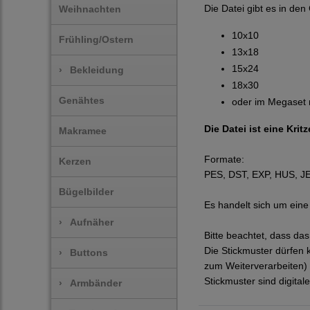
Die Datei gibt es in de
Weihnachten
10x10
Frühling/Ostern
13x18
15x24
›
Bekleidung
18x30
Genähtes
oder im Megaset 
Die Datei ist eine Kri
Makramee
Formate:
Kerzen
PES, DST, EXP, HUS, JEF
Bügelbilder
Es handelt sich um eine 
›
Aufnäher
Bitte beachtet, dass da
Die Stickmuster dürfen 
›
Buttons
zum Weiterverarbeiten) 
Stickmuster sind digit
›
Armbänder