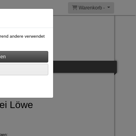
Warenkorb -
ährend andere verwendet
tei Löwe
gen: