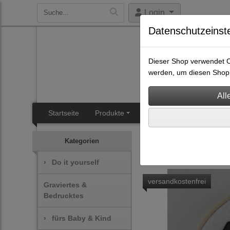
Login
Datenschutzeinst
Dieser Shop verwendet Co
werden, um diesen Shop 
Startseite
Produkte
SB-Heisal
Angebotsüb
Do it yourself
Stickdat
Kategorien
›
Do it yourself
versandkostenfrei
Graviertes &
Bedrucktes
›
fürs Baby & Kind