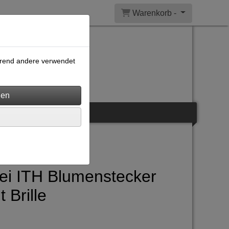
Warenkorb -
ährend andere verwendet
tei ITH Blumenstecker
 Brille