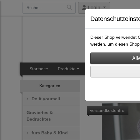
Login
Datenschutzeinst
Dieser Shop verwendet Co
werden, um diesen Shop 
Startseite
Produkte
SB-Heisal
Angebotsüb
Do it yourself
Stickdat
Kategorien
›
Do it yourself
versandkostenfrei
Graviertes &
Bedrucktes
›
fürs Baby & Kind