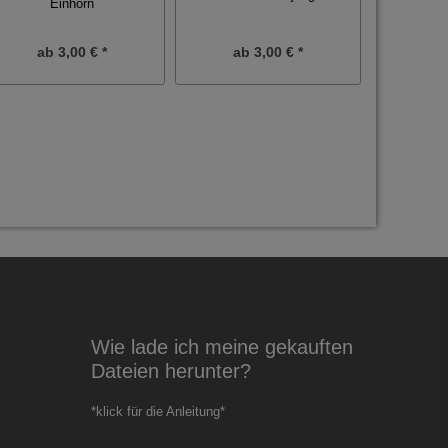
Einhorn
Hä
ab
3,00 € *
ab
3,00 € *
ab
Wie lade ich meine gekauften
Dateien herunter?
*klick für die Anleitung*