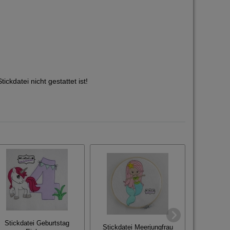
kdatei nicht gestattet ist!
Stickdatei Geburtstag
Stickd
Stickdatei Meerjungfrau