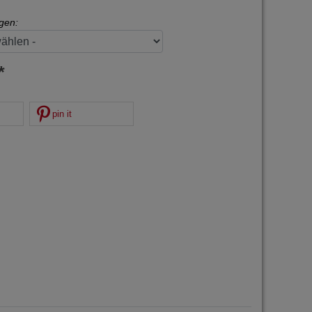
gen:
*
pin it