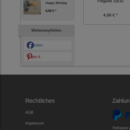
Pinguine 10x10
Happy Birthday
6,50 € *
4,00 € *
Weiterempfehlen
teilen
pin it
Rechtliches
Zahlun
AGB
Impressum
Vorkasse 