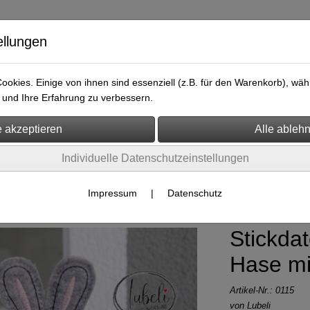
ellungen
okies. Einige von ihnen sind essenziell (z.B. für den Warenkorb), w
und Ihre Erfahrung zu verbessern.
ersicht
Kontakt
Individuelle Datenschutzeinstellungen
eien
Impressum
|
Datenschutz
Stickda
Hase mit
Artikel-Nr.:
0115
von Lubeli