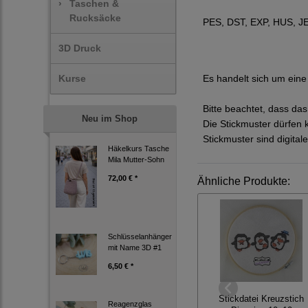
›
Taschen &
Rucksäcke
PES, DST, EXP, HUS, JEF
3D Druck
Es handelt sich um eine 
Kurse
Bitte beachtet, dass da
Neu im Shop
Die Stickmuster dürfen 
Stickmuster sind digit
Häkelkurs Tasche
Mila Mutter-Sohn
72,00 € *
Ähnliche Produkte:
Schlüsselanhänger
mit Name 3D #1
6,50 € *
Stickdatei Kreuzstich
Reagenzglas