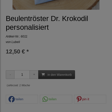
Beulentröster Dr. Krokodil
personalisiert
Artikel-Nr.:
6011
von Lubeli
12,50 € *
in den Warenkorb
Lieferzeit: 1 Woche
teilen
teilen
pin it