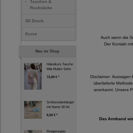
›
Taschen &
Rucksäcke
3D Druck
Kurse
Auch wenn die Sc
Der Kontakt mi
Neu im Shop
Häkelkurs Tasche
Mila Mutter-Sohn
Disclaimer: Aussagen b
72,00 € *
überlieferte Methode
anerkannt. Unsere Pr
Schlüsselanhänger
mit Name 3D #1
6,50 € *
Das Armband wird
Reagenzglas