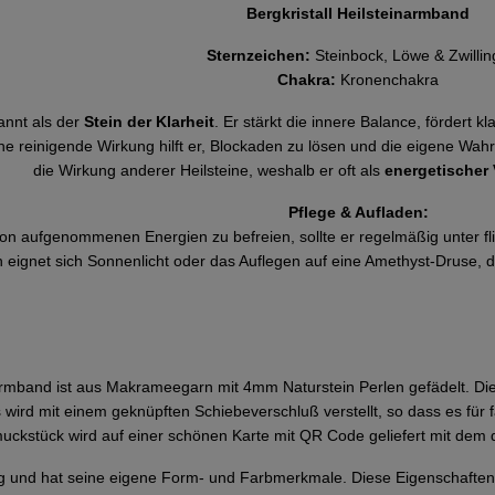
Bergkristall Heilsteinarmband
Sternzeichen:
Steinbock, Löwe & Zwillin
Chakra:
Kronenchakra
kannt als der
Stein der Klarheit
. Er stärkt die innere Balance, fördert 
ne reinigende Wirkung hilft er, Blockaden zu lösen und die eigene Wah
die Wirkung anderer Heilsteine, weshalb er oft als
energetischer 
Pflege & Aufladen:
von aufgenommenen Energien zu befreien, sollte er regelmäßig unter
 eignet sich Sonnenlicht oder das Auflegen auf eine Amethyst-Druse, da
rmband ist aus Makrameegarn mit 4mm Naturstein Perlen gefädelt. Die 
 wird mit einem geknüpften Schiebeverschluß verstellt, so dass es für 
uckstück wird auf einer schönen Karte mit QR Code geliefert mit dem 
rtig und hat seine eigene Form- und Farbmerkmale. Diese Eigenschaften