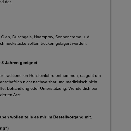
nd dar.
, Ölen, Duschgels, Haarspray, Sonnencreme u. ä.
Schmuckstücke sollten trocken gelagert werden.
r 3 Jahren geeignet.
r traditionellen Heilsteinlehre entnommen, es geht um
enschaftlich nicht nachweisbar und medizinisch nicht
ilfe, Behandlung oder Unterstützung. Wende dich bei
ierten Arzt.
ben wollen teile es mir im Bestellvorgang mit.
ung")