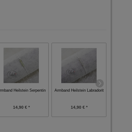
Armband 
Armband Heilstein Labradorit
rmband Heilstein Serpentin
14,90 € *
14,90 € *
1