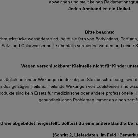
abweichen und stellt keinen Reklamationsgru
Jedes Armband ist ein Unikat.
Bitte beachte:
hmuckstücke wasserfest sind, halte sie fern von Bodylotions, Parfüms
t Salz- und Chlorwasser sollte ebenfalls vermieden werden und deine 
Wegen verschluckbarer Kleinteile nicht für Kinder unte
ezüglich heilender Wirkungen in der obigen Steinbeschreibung, sind de
n des geistigen Heilens. Heilende Wirkungen von Edelsteinen sind wiss
odukte sind kein Ersatz für medizinische oder andere professionelle H
gesundheitlichen Problemen immer an einen zertifiz
 wie abgebildet hergestellt. Solltest du eine andere Bandfarbe ha
(Schritt 2, Lieferdaten, im Feld "Bemerk