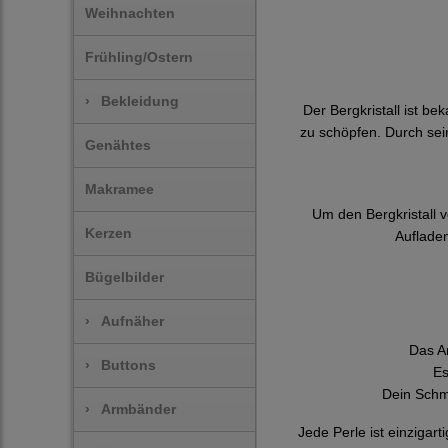
Weihnachten
Frühling/Ostern
›
Bekleidung
Der Bergkristall ist be
zu schöpfen. Durch sei
Genähtes
Makramee
Um den Bergkristall 
Kerzen
Aufladen
Bügelbilder
›
Aufnäher
Das A
›
Buttons
Es
Dein Schm
›
Armbänder
Jede Perle ist einziga