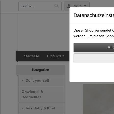
Login
Datenschutzeinst
Dieser Shop verwendet Co
werden, um diesen Shop 
Startseite
Produkte
SB-Heisal
Angebotsüb
Armbänder
Kategorien
›
Do it yourself
Graviertes &
Bedrucktes
›
fürs Baby & Kind