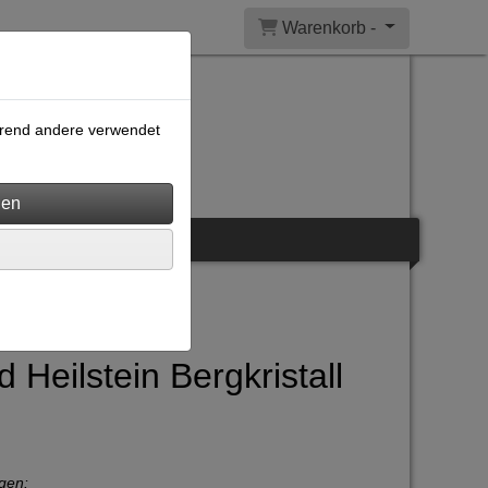
Warenkorb -
ährend andere verwendet
Heilstein Bergkristall
gen: