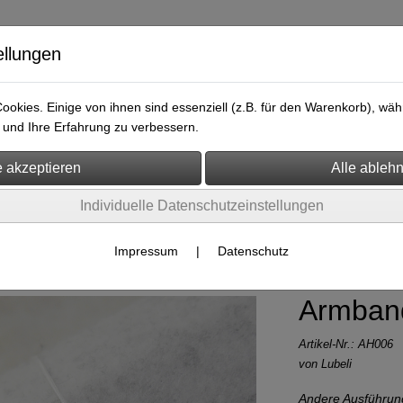
ellungen
okies. Einige von ihnen sind essenziell (z.B. für den Warenkorb), w
und Ihre Erfahrung zu verbessern.
ersicht
Kontakt
Individuelle Datenschutzeinstellungen
Impressum
|
Datenschutz
Armband 
Artikel-Nr.:
AH006
von Lubeli
Andere Ausführun