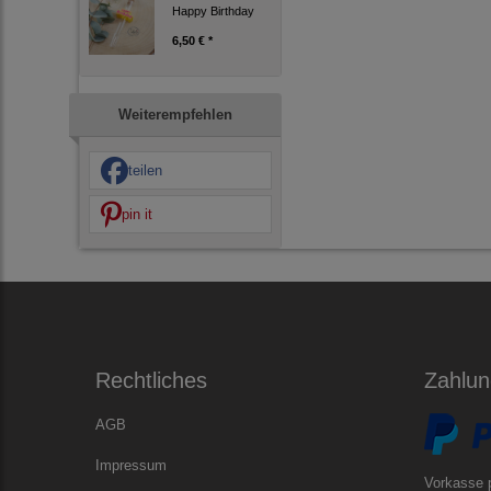
Happy Birthday
6,50 € *
Weiterempfehlen
teilen
pin it
Rechtliches
Zahlun
AGB
Impressum
Vorkasse 