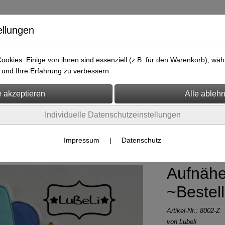
ellungen
okies. Einige von ihnen sind essenziell (z.B. für den Warenkorb), w
und Ihre Erfahrung zu verbessern.
ersicht
Kontakt
Individuelle Datenschutzeinstellungen
äher
Impressum
|
Datenschutz
Aufnähe
~Bestell
Artikel-Nr.:
8002-Z
von Lubeli