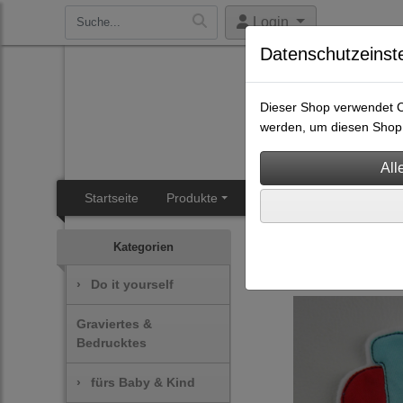
Login
Datenschutzeinst
Dieser Shop verwendet Co
werden, um diesen Shop 
Startseite
Produkte
SB-Heisal
Angebotsüb
Aufnäher
Wunschaufn
Kategorien
›
Do it yourself
Graviertes &
Bedrucktes
›
fürs Baby & Kind