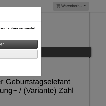
Warenkorb -
ährend andere verwendet
r Geburtstagselefant
ung~ / (Variante) Zahl