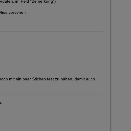
eferdaten, im Feld "Bemerkung")
Vlies versehen
noch mit ein paar Stichen fest zu nähen, damit auch
n.