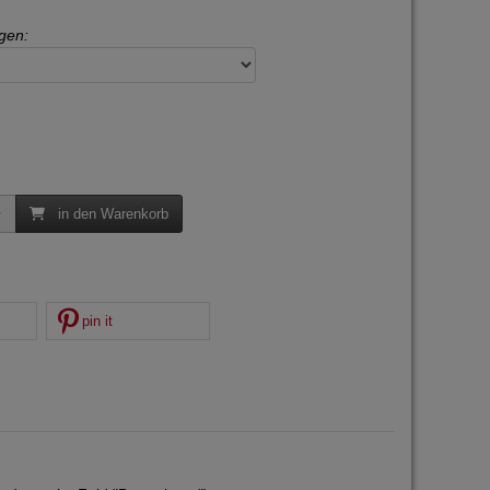
gen:
in den Warenkorb
pin it