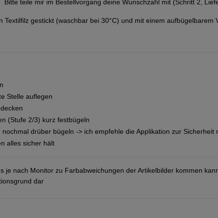
Bitte teile mir im Bestellvorgang deine Wunschzahl mit (Schritt 2, Li
 Textilfilz gestickt (waschbar bei 30°C) und mit einem aufbügelbarem 
en
e Stelle auflegen
bdecken
n (Stufe 2/3) kurz festbügeln
 nochmal drüber bügeln -> ich empfehle die Applikation zur Sicherheit 
alles sicher hält
es je nach Monitor zu Farbabweichungen der Artikelbilder kommen kan
ationsgrund dar