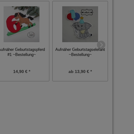
Aufnäher 
Aufnäher Geburtstagspferd
Aufnäher Geburtstagselefant
~Be
#1 ~Bestellung~
~Bestellung~
14,90 € *
ab
13,90 € *
1