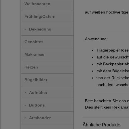
Weihnachten
auf weißen hochwertigen
Frühling/Ostern
›
Bekleidung
Anwendung:
Genähtes
Trägerpapier lös
Makramee
auf die gewünscht
mit Backpapier a
Kerzen
mit dem Bügeleise
von der Rückseite
Bügelbilder
nach dem waschen 
›
Aufnäher
Bitte beachten Sie das 
›
Buttons
Dies stellt kein Reklam
›
Armbänder
Ähnliche Produkte: