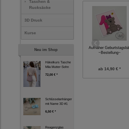
›
Taschen &
Rucksäcke
3D Druck
Kurse
Aufnäher Geburtstagsbä
Neu im Shop
~Bestellung~
Häkelkurs Tasche
Mila Mutter-Sohn
ab
14,90 € *
72,00 € *
Schlüsselanhänger
mit Name 3D #1
6,50 € *
Reagenzglas